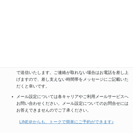
以下の内容でご予約を承りました。詳細が確認できましたら
後ほど予約完了のメールをお送りします。
なお、内容に不明な点などあった場合、こちらからお問合わ
せさせていただく場合がございますのでご了承下さい。」
と、自動メッセージが返信されます。返信が来ない場合は上
記の通り迷惑メールへ振り分けられたかブロックされている
可能性が高いので、迷惑メールフォルダ等をご確認くださ
い。
ご予約メールを確認後に、再度確認メールをスタッフが手動
で送信いたします。ご連絡が取れない場合はお電話を差し上
げますので、差し支えない時間帯をメッセージにご記載いた
だくと幸いです。
メール設定については各キャリアやご利用メールサービスへ
お問い合わせください。メール設定についてのお問合せには
お答えできませんのでご了承ください。
LINE＠からも、トークで簡単にご予約ができます♪