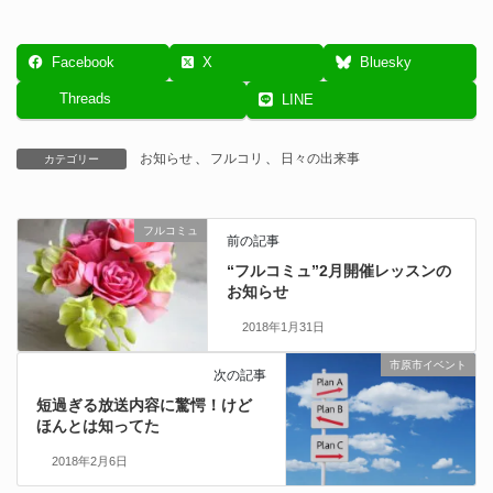
Facebook
X
Bluesky
Threads
LINE
お知らせ
、
フルコリ
、
日々の出来事
カテゴリー
フルコミュ
前の記事
“フルコミュ”2月開催レッスンの
お知らせ
2018年1月31日
市原市イベント
次の記事
短過ぎる放送内容に驚愕！けど
ほんとは知ってた
2018年2月6日